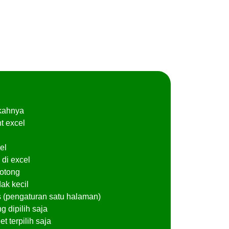
gkahnya
t excel
l
el
di excel
potong
dak kecil
tas (pengaturan satu halaman)
g dipilih saja
t terpilih saja