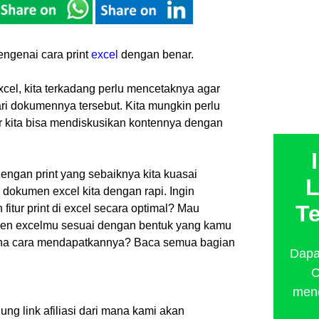
engenai cara print
excel
dengan benar.
cel, kita terkadang perlu mencetaknya agar
ri dokumennya tersebut. Kita mungkin perlu
r kita bisa mendiskusikan kontennya dengan
dengan print yang sebaiknya kita kuasai
L
dokumen excel kita dengan rapi. Ingin
T
ur print di excel secara optimal? Mau
men excelmu sesuai dengan bentuk yang kamu
ana cara mendapatkannya? Baca semua bagian
Dapat
C
mend
ung link afiliasi dari mana kami akan