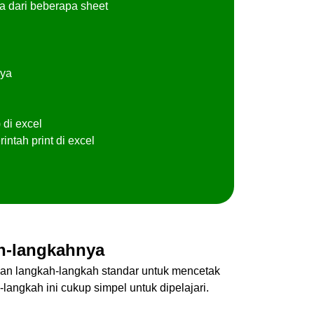
ma dari beberapa sheet
nya
 di excel
tah print di excel
ah-langkahnya
kan langkah-langkah standar untuk mencetak
langkah ini cukup simpel untuk dipelajari.