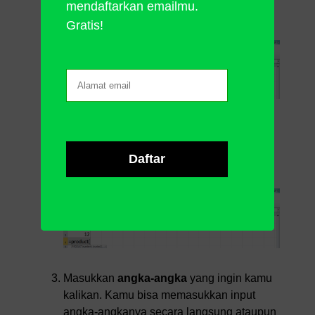
mendaftarkan emailmu.
perkalianmu
Gratis!
Ketik
PRODUCT
(boleh dengan huruf
besar atau huruf kecil) dan
tanda buka
kurung
setelah =
Masukkan
angka-angka
yang ingin kamu
kalikan. Kamu bisa memasukkan input
angka-angkanya secara langsung ataupun