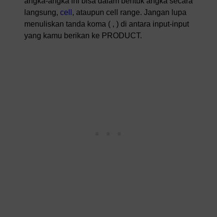
angka-angka ini bisa dalam bentuk angka secara
langsung,
cell
, ataupun cell range. Jangan lupa
menuliskan tanda koma ( , ) di antara input-input
yang kamu berikan ke PRODUCT.